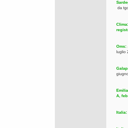
Sarde
da tgc
Clima:
regist
Oms: 
luglio
Galapa
giugn
Emilia
A, feb
Italia