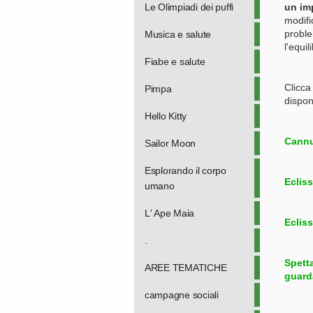
Le Olimpiadi dei puffi
un imp
modifi
proble
Musica e salute
l'equil
Fiabe e salute
Clicca 
Pimpa
dispon
Hello Kitty
Cannu
Sailor Moon
Esplorando il corpo
Ecliss
umano
L' Ape Maia
Ecliss
.
Spett
AREE TEMATICHE
guarda
campagne sociali