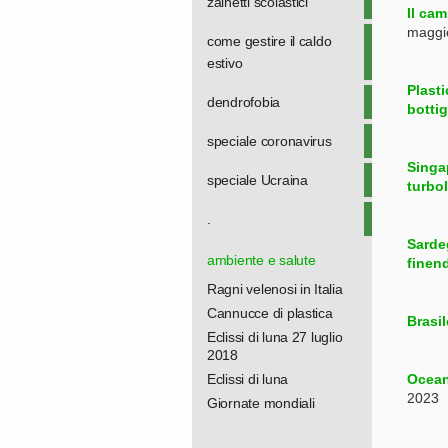
zainetti scolastici
Il ca
maggi
come gestire il caldo
estivo
Plasti
dendrofobia
bottig
speciale coronavirus
Singap
speciale Ucraina
turbo
.
Sarde
ambiente e salute
finen
Ragni velenosi in Italia
Cannucce di plastica
Brasil
Eclissi di luna 27 luglio
2018
Eclissi di luna
Ocean
2023
Giornate mondiali