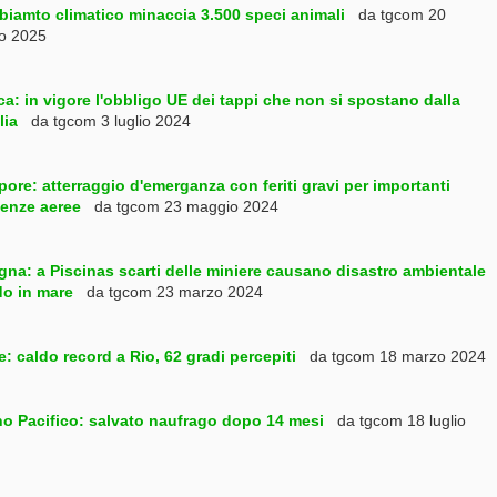
mbiamto climatico minaccia 3.500 speci animali
da tgcom 20
o 2025
ca: in vigore l'obbligo UE dei tappi che non si spostano dalla
lia
da tgcom 3 luglio 2024
ore: atterraggio d'emerganza con feriti gravi per importanti
lenze aeree
da tgcom 23 maggio 2024
gna: a Piscinas scarti delle miniere causano disastro ambientale
do in mare
da tgcom 23 marzo 2024
e: caldo record a Rio, 62 gradi percepiti
da tgcom 18 marzo 2024
o Pacifico: salvato naufrago dopo 14 mesi
da tgcom 18 luglio