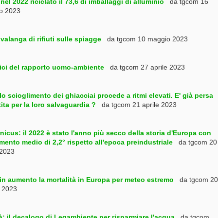
: nel 2022 riciclato il 73,6 di imballaggi di alluminio
da tgcom 16
o 2023
: valanga di rifiuti sulle spiagge
da tgcom 10 maggio 2023
ici del rapporto uomo-ambiente
da tgcom 27 aprile 2023
o scioglimento dei ghiacciai procede a ritmi elevati. E' già persa
tita per la loro salvaguardia ?
da tgcom 21 aprile 2023
icus: il 2022 è stato l'anno più secco della storia d'Europa con
ento medio di 2,2° rispetto all'epoca preindustriale
da tgcom 20
 2023
in aumento la mortalità in Europa per meteo estremo
da tgcom 20
 2023
à: il decalogo di Legambiente per risparmiare l'acqua
da tgcom