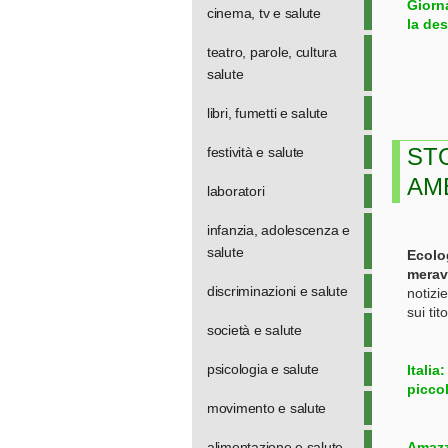
Giorna
cinema, tv e salute
la des
teatro, parole, cultura
salute
libri, fumetti e salute
ST
festività e salute
AM
laboratori
infanzia, adolescenza e
salute
Ecolo
meravi
discriminazioni e salute
notizi
sui tit
società e salute
psicologia e salute
Italia
piccol
movimento e salute
alimentazione e salute
Amazz