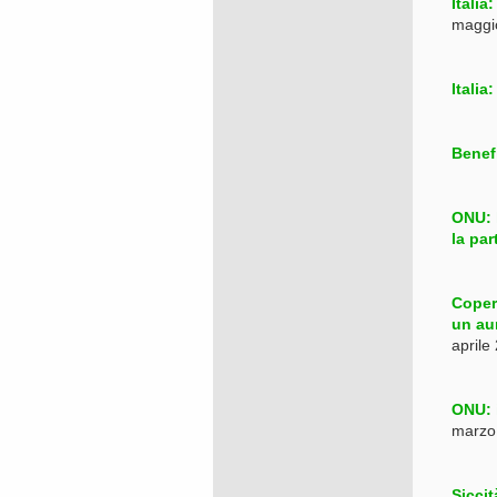
Italia
maggi
Italia
Benef
ONU: l
la par
Copern
un aum
aprile
ONU: 
marzo
Siccit