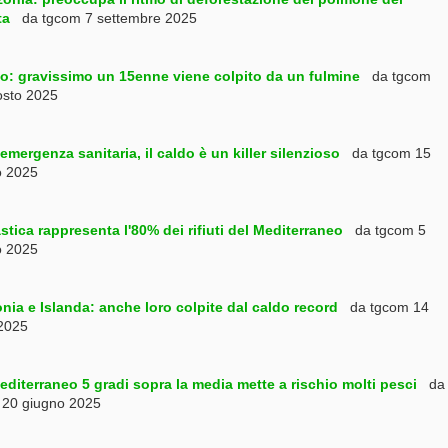
ta
da tgcom 7 settembre 2025
o: gravissimo un 15enne viene colpito da un fulmine
da tgcom
osto 2025
mergenza sanitaria, il caldo è un killer silenzioso
da tgcom 15
o 2025
stica rappresenta l'80% dei rifiuti del Mediterraneo
da tgcom 5
o 2025
nia e Islanda: anche loro colpite dal caldo record
da tgcom 14
 2025
editerraneo 5 gradi sopra la media mette a rischio molti pesci
da
 20 giugno 2025