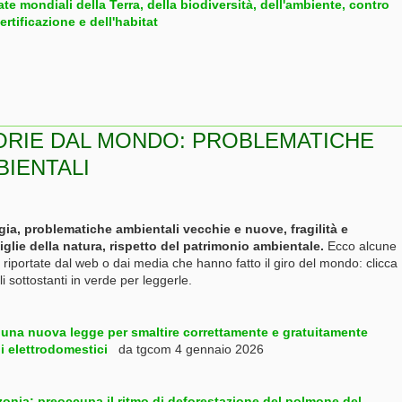
te mondiali della Terra, della biodiversità, dell'ambiente, contro
ertificazione e dell'habitat
ORIE DAL MONDO: PROBLEMATICHE
BIENTALI
gia, problematiche ambientali vecchie e nuove,
fragilità e
glie della natura, rispetto del patrimonio ambientale.
Ecco alcune
e riportate dal web o dai media che hanno fatto il giro del mondo: clicca
oli sottostanti in verde per leggerle.
: una nuova legge per smaltire correttamente e gratuitamente
i elettrodomestici
da tgcom 4 gennaio 2026
onia: preoccupa il ritmo di deforestazione del polmone del