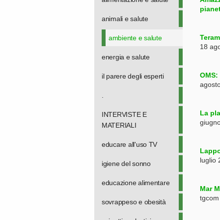
piane
animali e salute
Teram
ambiente e salute
18 ag
energia e salute
OMS: e
il parere degli esperti
agost
.
La pla
INTERVISTE E
giugn
MATERIALI
educare all'uso TV
Lappo
luglio
igiene del sonno
educazione alimentare
Mar M
tgcom
sovrappeso e obesità