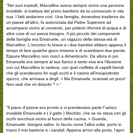
"Nei suoi trastulli, Marcellino aveva sempre vicino una persona
invisibile: si trattava del primo bambino da lui conosciuto in vita
sua. I fatti andarono così. Una famiglia, dovendosi trasferire da
un paese all'altro, fu autorizzata dal Padre Superiore ad
accamparsi vicino al convento, per potersi rifornire di acqua e di
altre cose di cui aveva bisogno. Il più piccolo dei componenti
della famiglia era Emanuele, un ragazzo della stessa età di
Marcellino. L'incontro fu breve e i due bambini ebbero appena il
tempo di fare qualche gioco insieme e di scambiarsi due parole.
Eppure Marcellino non riuscì a dimenticarlo. Da allora in poi
Emanuele era sempre al suo fianco e tanto viva era l'illusione
con cui Marcellino lo vedeva, con quel ciuffetto di capelli biondi
che gli scendevano fin sugli occhi e il nasino all'insùpiuttosto
sporco, che arrivava a dirgli: < Ma Emanuele, scansati un poco!
Non vedi che mi disturbi ? >."
"Il piano d'azione era pronto e vi prendevano parte l''amico
invisibile Emanuele e ( il gatto ) Mochito, che se ne stava con gli
occhi socchiusi vicino al fuoco della cucina. < Guarda,
Emanuele: bisogna salire. Io faccio come l'altra volta: porto in
mano il mio bastone e i sandali. Appena arrivo alla porta, l'apro