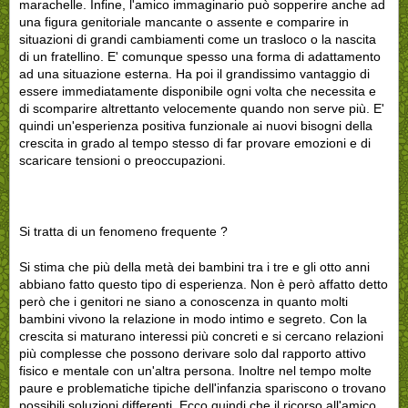
marachelle. Infine, l'amico immaginario può sopperire anche ad
una figura genitoriale mancante o assente e comparire in
situazioni di grandi cambiamenti come un trasloco o la nascita
di un fratellino. E' comunque spesso una forma di adattamento
ad una situazione esterna. Ha poi il grandissimo vantaggio di
essere immediatamente disponibile ogni volta che necessita e
di scomparire altrettanto velocemente quando non serve più. E'
quindi un'esperienza positiva funzionale ai nuovi bisogni della
crescita in grado al tempo stesso di far provare emozioni e di
scaricare tensioni o preoccupazioni.
Si tratta di un fenomeno frequente ?
Si stima che più della metà dei bambini tra i tre e gli otto anni
abbiano fatto questo tipo di esperienza. Non è però affatto detto
però che i genitori ne siano a conoscenza in quanto molti
bambini vivono la relazione in modo intimo e segreto. Con la
crescita si maturano interessi più concreti e si cercano relazioni
più complesse che possono derivare solo dal rapporto attivo
fisico e mentale con un'altra persona. Inoltre nel tempo molte
paure e problematiche tipiche dell'infanzia spariscono o trovano
possibili soluzioni differenti. Ecco quindi che il ricorso all'amico