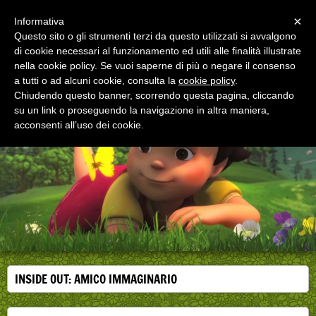
Menu
×
Informativa
Questo sito o gli strumenti terzi da questo utilizzati si avvalgono
di cookie necessari al funzionamento ed utili alle finalità illustrate
EDUCAZIONE ALLA SALUTE
nella cookie policy. Se vuoi saperne di più o negare il consenso
Corsi, convegni e didattica di formazione e
aggiornamento per operatori della salute
a tutti o ad alcuni cookie, consulta la
cookie policy
.
Chiudendo questo banner, scorrendo questa pagina, cliccando
su un link o proseguendo la navigazione in altra maniera,
acconsenti all’uso dei cookie.
INSIDE OUT: AMICO IMMAGINARIO