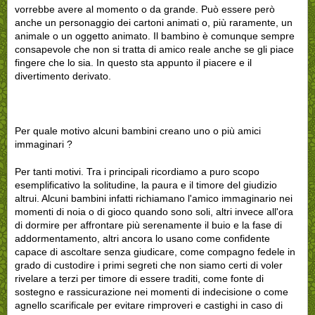
vorrebbe avere al momento o da grande. Può essere però
anche un personaggio dei cartoni animati o, più raramente, un
animale o un oggetto animato. Il bambino è comunque sempre
consapevole che non si tratta di amico reale anche se gli piace
fingere che lo sia. In questo sta appunto il piacere e il
divertimento derivato.
Per quale motivo alcuni bambini creano uno o più amici
immaginari ?
Per tanti motivi. Tra i principali ricordiamo a puro scopo
esemplificativo la solitudine, la paura e il timore del giudizio
altrui. Alcuni bambini infatti richiamano l'amico immaginario nei
momenti di noia o di gioco quando sono soli, altri invece all'ora
di dormire per affrontare più serenamente il buio e la fase di
addormentamento, altri ancora lo usano come confidente
capace di ascoltare senza giudicare, come compagno fedele in
grado di custodire i primi segreti che non siamo certi di voler
rivelare a terzi per timore di essere traditi, come fonte di
sostegno e rassicurazione nei momenti di indecisione o come
agnello scarificale per evitare rimproveri e castighi in caso di