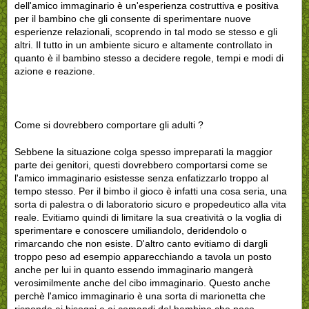
dell'amico immaginario è un'esperienza costruttiva e positiva
per il bambino che gli consente di sperimentare nuove
esperienze relazionali, scoprendo in tal modo se stesso e gli
altri. Il tutto in un ambiente sicuro e altamente controllato in
quanto è il bambino stesso a decidere regole, tempi e modi di
azione e reazione.
Come si dovrebbero comportare gli adulti ?
Sebbene la situazione colga spesso impreparati la maggior
parte dei genitori, questi dovrebbero comportarsi come se
l'amico immaginario esistesse senza enfatizzarlo troppo al
tempo stesso. Per il bimbo il gioco è infatti una cosa seria, una
sorta di palestra o di laboratorio sicuro e propedeutico alla vita
reale. Evitiamo quindi di limitare la sua creatività o la voglia di
sperimentare e conoscere umiliandolo, deridendolo o
rimarcando che non esiste. D'altro canto evitiamo di dargli
troppo peso ad esempio apparecchiando a tavola un posto
anche per lui in quanto essendo immaginario mangerà
verosimilmente anche del cibo immaginario. Questo anche
perchè l'amico immaginario è una sorta di marionetta che
risponde ai bisogni e ai comandi del bambino che poco