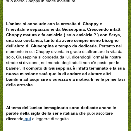
suo dorso Choppy in molte avventure.
L'anime si conclude con la crescita di Choppy e
l'inevitabile separazione da Giuseppina. Crescendo infatti
Choppy matura e fa amicizia ( solo amicizia ? ) con Serya,
una sua coetanea, tanto da avere sempre meno bisogno
dell'aiuto di Giuseppina e tempo da dedicarle.
Pertanto nel
momento in cui Choppy diventa in grado di affrontare la vita da
solo, Giuseppina si congeda da lui, dicendogli "ormai le nostre
strade si dividono, nel mondo degli adulti non c'è posto per le
balene".
Il compito di Giuseppina è infatti terminato e la sua
nuova missione sarà quella di andare ad aiutare altri
bambini ad acquisire sicurezza e a motivarli nelle prime fasi
della crescita.
Al tema dell'amico immaginario sono dedicate anche le
parole della sigla della serie italiana
che puoi ascoltare
cliccando
qui
e leggere di seguito