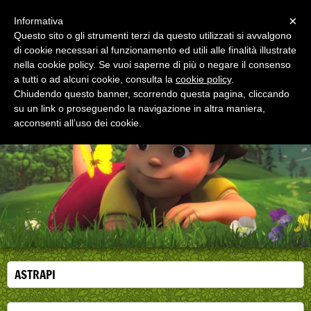
Menu
×
Informativa
Questo sito o gli strumenti terzi da questo utilizzati si avvalgono
di cookie necessari al funzionamento ed utili alle finalità illustrate
EDUCAZIONE ALLA SALUTE
nella cookie policy. Se vuoi saperne di più o negare il consenso
Corsi, convegni e didattica di formazione e
aggiornamento per operatori della salute
a tutti o ad alcuni cookie, consulta la
cookie policy
.
Chiudendo questo banner, scorrendo questa pagina, cliccando
su un link o proseguendo la navigazione in altra maniera,
acconsenti all’uso dei cookie.
ASTRAPI