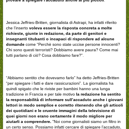
provare a spiegare l'accaduto anche ai più piccoli
.
Jessica Jeffries-Britten, giornalista di Astrapi, ha infatti riferito
che l’inserto
voleva essere la risposta concreta a molte
richieste, giunte in redazione, da parte di genitori e
insegnanti titubanti o incapaci di rispondere ad alcune
domande
come “Perchè sono state uccise persone innocenti?
Chi sono questi terroristi? Dobbiamo avere paura? Come mai
tutti parlano di ciò? Cosa dobbiamo fare?”.
“Abbiamo sentito che dovevamo farlo” ha detto Jeffries-Britten
“per spiegare i fatti e dare rassicurazioni”. La giornalista ha
quindi spigato che le riviste per bambini hanno una lunga
tradizione in Francia e per tale motivo
la redazione ha sentito
la responsabilità di informare sull’accaduto anche i giovani
lettori in modo semplice e corretto ritenendo che gli articoli
dei quotidiani e le cruente immagini della televisione di
quei giorni non erano certamente il modo migliore per
aiutarli a comprendere.
"Noi come giornalisti siamo un filtro in
un certo senso. Possiamo infatti cercare di spiegare l’accaduto,