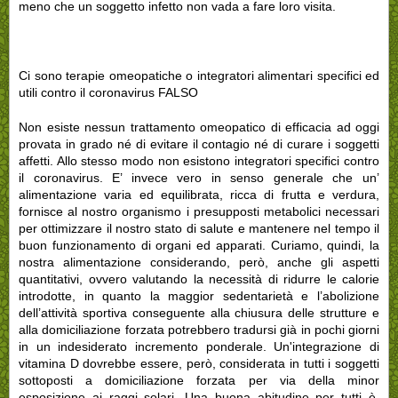
meno che un soggetto infetto non vada a fare loro visita.
Ci sono terapie omeopatiche o integratori alimentari specifici ed
utili contro il coronavirus FALSO
Non esiste nessun trattamento omeopatico di efficacia ad oggi
provata in grado né di evitare il contagio né di curare i soggetti
affetti. Allo stesso modo non esistono integratori specifici contro
il coronavirus. E’ invece vero in senso generale che un’
alimentazione varia ed equilibrata, ricca di frutta e verdura,
fornisce al nostro organismo i presupposti metabolici necessari
per ottimizzare il nostro stato di salute e mantenere nel tempo il
buon funzionamento di organi ed apparati. Curiamo, quindi, la
nostra alimentazione considerando, però, anche gli aspetti
quantitativi, ovvero valutando la necessità di ridurre le calorie
introdotte, in quanto la maggior sedentarietà e l’abolizione
dell’attività sportiva conseguente alla chiusura delle strutture e
alla domiciliazione forzata potrebbero tradursi già in pochi giorni
in un indesiderato incremento ponderale. Un'integrazione di
vitamina D dovrebbe essere, però, considerata in tutti i soggetti
sottoposti a domiciliazione forzata per via della minor
esposizione ai raggi solari. Una buona abitudine per tutti è,