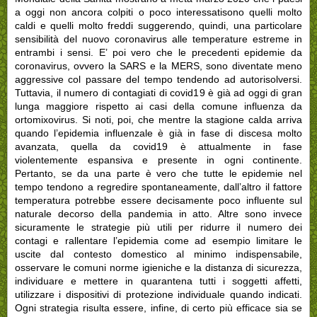
a oggi non ancora colpiti o poco interessatisono quelli molto
caldi e quelli molto freddi suggerendo, quindi, una particolare
sensibilità del nuovo coronavirus alle temperature estreme in
entrambi i sensi. E’ poi vero che le precedenti epidemie da
coronavirus, ovvero la SARS e la MERS, sono diventate meno
aggressive col passare del tempo tendendo ad autorisolversi.
Tuttavia, il numero di contagiati di covid19 è già ad oggi di gran
lunga maggiore rispetto ai casi della comune influenza da
ortomixovirus. Si noti, poi, che mentre la stagione calda arriva
quando l’epidemia influenzale è già in fase di discesa molto
avanzata, quella da covid19 è attualmente in fase
violentemente espansiva e presente in ogni continente.
Pertanto, se da una parte è vero che tutte le epidemie nel
tempo tendono a regredire spontaneamente, dall’altro il fattore
temperatura potrebbe essere decisamente poco influente sul
naturale decorso della pandemia in atto. Altre sono invece
sicuramente le strategie più utili per ridurre il numero dei
contagi e rallentare l’epidemia come ad esempio limitare le
uscite dal contesto domestico al minimo indispensabile,
osservare le comuni norme igieniche e la distanza di sicurezza,
individuare e mettere in quarantena tutti i soggetti affetti,
utilizzare i dispositivi di protezione individuale quando indicati.
Ogni strategia risulta essere, infine, di certo più efficace sia se