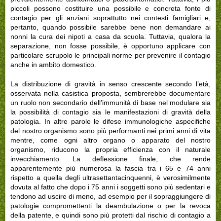
piccoli possono costituire una possibile e concreta fonte di
contagio per gli anziani soprattutto nei contesti famigliari e,
pertanto, quando possibile sarebbe bene non demandare ai
nonni la cura dei nipoti a casa da scuola. Tuttavia, qualora la
separazione, non fosse possibile, è opportuno applicare con
particolare scrupolo le principali norme per prevenire il contagio
anche in ambito domestico.
La distribuzione di gravità in senso crescente secondo l’età,
osservata nella casistica proposta, sembrerebbe documentare
un ruolo non secondario dell’immunità di base nel modulare sia
la possibilità di contagio sia le manifestazioni di gravità della
patologia. In altre parole le difese immunologiche aspecifiche
del nostro organismo sono più performanti nei primi anni di vita
mentre, come ogni altro organo o apparato del nostro
organismo, riducono la propria efficienza con il naturale
invecchiamento. La deflessione finale, che rende
apparentemente più numerosa la fascia tra i 65 e 74 anni
rispetto a quella degli ultrasettantacinquenni, è verosimilmente
dovuta al fatto che dopo i 75 anni i soggetti sono più sedentari e
tendono ad uscire di meno, ad esempio per il sopraggiungere di
patologie compromettenti la deambulazione o per la revoca
della patente, e quindi sono più protetti dal rischio di contagio a