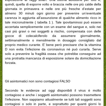
quindi, quella di esporre volto e braccia nelle ore più calde della
giornata in primavera e nelle ore più fresche d’estate per
almeno 30 minuti ogni giorno per prevenire un’eventuale
carenza in aggiunta all’assunzione di qualche alimento ricco in
tale micronutriente ( tabella 1 ). Tale ipovitaminosi può essere
accertata semplicemente con un esame del sangue e, solo nei
casi più gravi o nei soggetti a rischio, compensata con delle
gocce di colecalciferolo da assumere giornalmente,
settimanalmente o mensilmente in dosaggio consigliato dal
proprio medico curante. E’ bene però precisare che la vitamina
D non evita l’infezione da coronavirus né può curarla. Serve
solo a prevenire la fragilità ossea che potrebbe conseguire ad
una protratta mancanza di esposizione solare da domiciliazione
forzata.
Gli asintomatici non sono contagiosi FALSO
Secondo le evidenze ad oggi disponibili il virus è molto
contagioso e anche i soggetti asintomatici possono trasmettere
l’infezione. Non sappiamo attualmente se tutti tali soggetti sono
contagiosi o solo in parte, e soprattutto per quanti giorni lo