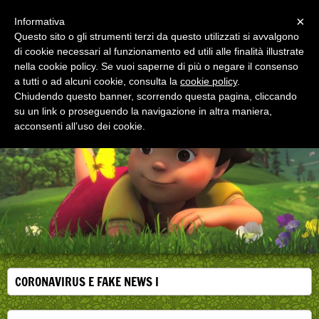
Menu
×
Informativa
Questo sito o gli strumenti terzi da questo utilizzati si avvalgono
di cookie necessari al funzionamento ed utili alle finalità illustrate
EDUCAZIONE ALLA SALUTE
nella cookie policy. Se vuoi saperne di più o negare il consenso
Corsi, convegni e didattica di formazione e
aggiornamento per operatori della salute
a tutti o ad alcuni cookie, consulta la
cookie policy
.
Chiudendo questo banner, scorrendo questa pagina, cliccando
su un link o proseguendo la navigazione in altra maniera,
acconsenti all’uso dei cookie.
CORONAVIRUS E FAKE NEWS I