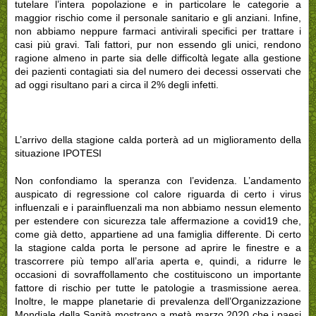
tutelare l’intera popolazione e in particolare le categorie a
maggior rischio come il personale sanitario e gli anziani. Infine,
non abbiamo neppure farmaci antivirali specifici per trattare i
casi più gravi. Tali fattori, pur non essendo gli unici, rendono
ragione almeno in parte sia delle difficoltà legate alla gestione
dei pazienti contagiati sia del numero dei decessi osservati che
ad oggi risultano pari a circa il 2% degli infetti.
L’arrivo della stagione calda porterà ad un miglioramento della
situazione IPOTESI
Non confondiamo la speranza con l’evidenza. L’andamento
auspicato di regressione col calore riguarda di certo i virus
influenzali e i parainfluenzali ma non abbiamo nessun elemento
per estendere con sicurezza tale affermazione a covid19 che,
come già detto, appartiene ad una famiglia differente. Di certo
la stagione calda porta le persone ad aprire le finestre e a
trascorrere più tempo all’aria aperta e, quindi, a ridurre le
occasioni di sovraffollamento che costituiscono un importante
fattore di rischio per tutte le patologie a trasmissione aerea.
Inoltre, le mappe planetarie di prevalenza dell’Organizzazione
Mondiale della Sanità mostrano a metà marzo 2020 che i paesi