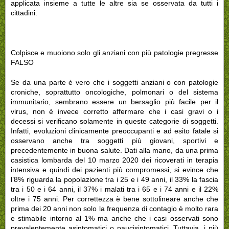
applicata insieme a tutte le altre sia se osservata da tutti i
cittadini.
Colpisce e muoiono solo gli anziani con più patologie pregresse
FALSO
Se da una parte è vero che i soggetti anziani o con patologie
croniche, soprattutto oncologiche, polmonari o del sistema
immunitario, sembrano essere un bersaglio più facile per il
virus, non è invece corretto affermare che i casi gravi o i
decessi si verificano solamente in queste categorie di soggetti.
Infatti, evoluzioni clinicamente preoccupanti e ad esito fatale si
osservano anche tra soggetti più giovani, sportivi e
precedentemente in buona salute. Dati alla mano, da una prima
casistica lombarda del 10 marzo 2020 dei ricoverati in terapia
intensiva e quindi dei pazienti più compromessi, si evince che
l’8% riguarda la popolazione tra i 25 e i 49 anni, il 33% la fascia
tra i 50 e i 64 anni, il 37% i malati tra i 65 e i 74 anni e il 22%
oltre i 75 anni. Per correttezza è bene sottolineare anche che
prima dei 20 anni non solo la frequenza di contagio è molto rara
e stimabile intorno al 1% ma anche che i casi osservati sono
prevalentemente asintomatici o paucisintomatici. Tuttavia, i più