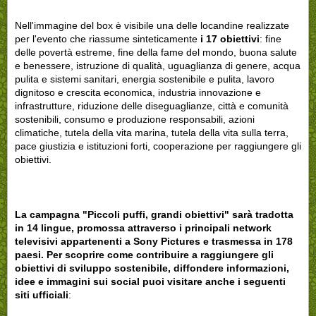
Nell'immagine del box è visibile una delle locandine realizzate
per l'evento che riassume sinteticamente
i 17 obiettivi
: fine
delle povertà estreme, fine della fame del mondo, buona salute
e benessere, istruzione di qualità, uguaglianza di genere, acqua
pulita e sistemi sanitari, energia sostenibile e pulita, lavoro
dignitoso e crescita economica, industria innovazione e
infrastrutture, riduzione delle diseguaglianze, città e comunità
sostenibili, consumo e produzione responsabili, azioni
climatiche, tutela della vita marina, tutela della vita sulla terra,
pace giustizia e istituzioni forti, cooperazione per raggiungere gli
obiettivi.
La campagna "Piccoli puffi, grandi obiettivi" sarà tradotta
in 14 lingue, promossa attraverso i principali network
televisivi appartenenti a Sony Pictures e trasmessa in 178
paesi.
Per scoprire come contribuire a raggiungere gli
obiettivi di sviluppo sostenibile, diffondere informazioni,
idee e immagini sui social puoi visitare anche i seguenti
siti ufficiali
: