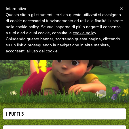
Menu
×
Informativa
Questo sito o gli strumenti terzi da questo utilizzati si avvalgono
di cookie necessari al funzionamento ed utili alle finalità illustrate
EDUCAZIONE ALLA SALUTE
nella cookie policy. Se vuoi saperne di più o negare il consenso
Corsi, convegni e didattica di formazione e
aggiornamento per operatori della salute
a tutti o ad alcuni cookie, consulta la
cookie policy
.
Chiudendo questo banner, scorrendo questa pagina, cliccando
su un link o proseguendo la navigazione in altra maniera,
acconsenti all’uso dei cookie.
I PUFFI 3