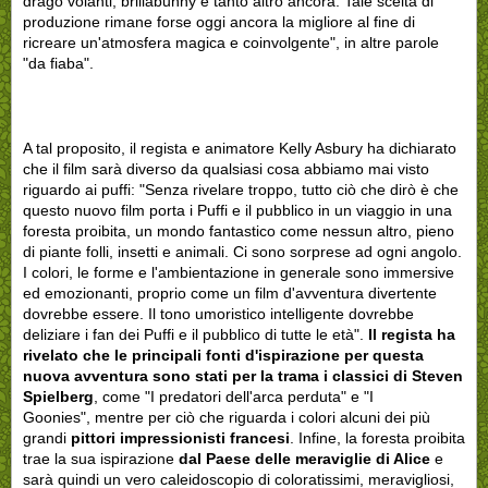
drago volanti, brillabunny e tanto altro ancora. Tale scelta di
produzione rimane forse oggi ancora la migliore al fine di
ricreare un'atmosfera magica e coinvolgente", in altre parole
"da fiaba".
A tal proposito, il regista e animatore Kelly Asbury ha dichiarato
che il film sarà diverso da qualsiasi cosa abbiamo mai visto
riguardo ai puffi: "Senza rivelare troppo, tutto ciò che dirò è che
questo nuovo film porta i Puffi e il pubblico in un viaggio in una
foresta proibita, un mondo fantastico come nessun altro, pieno
di piante folli, insetti e animali. Ci sono sorprese ad ogni angolo.
I colori, le forme e l'ambientazione in generale sono immersive
ed emozionanti, proprio come un film d'avventura divertente
dovrebbe essere. Il tono umoristico intelligente dovrebbe
deliziare i fan dei Puffi e il pubblico di tutte le età".
Il regista ha
rivelato che le principali fonti d'ispirazione per questa
nuova avventura sono stati per la trama i classici di Steven
Spielberg
, come "I predatori dell'arca perduta" e "I
Goonies", mentre per ciò che riguarda i colori alcuni dei più
grandi
pittori impressionisti francesi
. Infine, la foresta proibita
trae la sua ispirazione
dal Paese delle meraviglie di Alice
e
sarà quindi un vero caleidoscopio di coloratissimi, meravigliosi,