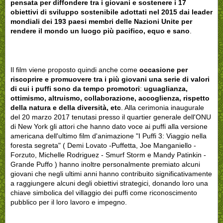
pensata per diffondere tra i giovani e sostenere i 17
obiettivi di sviluppo sostenibile adottati nel 2015 dai leader
mondiali dei 193 paesi membri delle Nazioni Unite per
rendere il mondo un luogo più pacifico, equo e sano
.
Il film viene proposto quindi anche come
occasione per
riscoprire e promuovere tra i più giovani una serie di valori
di cui i puffi sono da tempo promotori
:
uguaglianza,
ottimismo, altruismo, collaborazione, accoglienza, rispetto
della natura e della diversità, etc
. Alla cerimonia inaugurale
del 20 marzo 2017 tenutasi presso il quartier generale dell'ONU
di New York gli attori che hanno dato voce ai puffi alla versione
americana dell'ultimo film d'animazione "I Puffi 3: Viaggio nella
foresta segreta" ( Demi Lovato -Puffetta, Joe Manganiello -
Forzuto, Michelle Rodriguez - Smurf Storm e Mandy Patinkin -
Grande Puffo ) hanno inoltre personalmente premiato alcuni
giovani che negli ultimi anni hanno contribuito significativamente
a raggiungere alcuni degli obiettivi strategici, donando loro una
chiave simbolica del villaggio dei puffi come riconoscimento
pubblico per il loro lavoro e impegno.