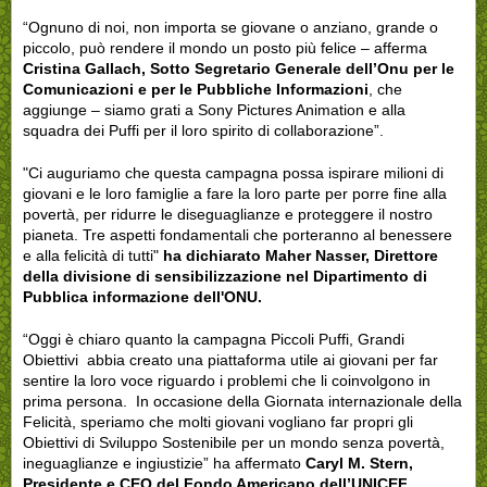
“Ognuno di noi, non importa se giovane o anziano, grande o
piccolo, può rendere il mondo un posto più felice – afferma
Cristina Gallach, Sotto Segretario Generale dell’Onu per le
Comunicazioni e per le Pubbliche Informazioni
, che
aggiunge – siamo grati a Sony Pictures Animation e alla
squadra dei Puffi per il loro spirito di collaborazione”.
"Ci auguriamo che questa campagna possa ispirare milioni di
giovani e le loro famiglie a fare la loro parte per porre fine alla
povertà, per ridurre le diseguaglianze e proteggere il nostro
pianeta. Tre aspetti fondamentali che porteranno al benessere
e alla felicità di tutti"
ha dichiarato Maher Nasser, Direttore
della divisione di sensibilizzazione nel Dipartimento di
Pubblica informazione dell'ONU.
“Oggi è chiaro quanto la campagna Piccoli Puffi, Grandi
Obiettivi abbia creato una piattaforma utile ai giovani per far
sentire la loro voce riguardo i problemi che li coinvolgono in
prima persona. In occasione della Giornata internazionale della
Felicità, speriamo che molti giovani vogliano far propri gli
Obiettivi di Sviluppo Sostenibile per un mondo senza povertà,
ineguaglianze e ingiustizie” ha affermato
Caryl M. Stern,
Presidente e CEO del Fondo Americano dell’UNICEF
.