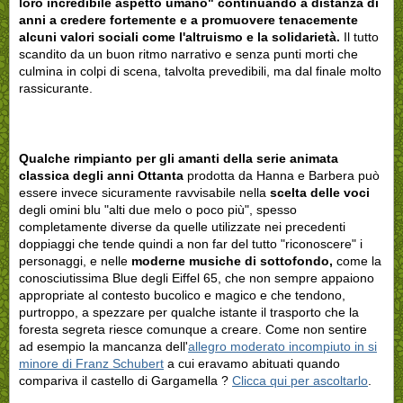
loro incredibile aspetto umano" continuando a distanza di
anni a credere fortemente e a promuovere tenacemente
alcuni valori sociali come l'altruismo e la solidarietà.
Il tutto
scandito da un buon ritmo narrativo e senza punti morti che
culmina in colpi di scena, talvolta prevedibili, ma dal finale molto
rassicurante.
Qualche rimpianto per gli amanti della serie animata
classica degli anni Ottanta
prodotta da Hanna e Barbera può
essere invece sicuramente ravvisabile nella
scelta delle voci
degli omini blu "alti due melo o poco più", spesso
completamente diverse da quelle utilizzate nei precedenti
doppiaggi che tende quindi a non far del tutto "riconoscere" i
personaggi, e nelle
moderne musiche di sottofondo,
come la
conosciutissima Blue degli Eiffel 65, che non sempre appaiono
appropriate al contesto bucolico e magico e che tendono,
purtroppo, a spezzare per qualche istante il trasporto che la
foresta segreta riesce comunque a creare. Come non sentire
ad esempio la mancanza dell'
allegro moderato incompiuto in si
minore di Franz Schubert
a cui eravamo abituati quando
compariva il castello di Gargamella ?
Clicca qui per ascoltarlo
.