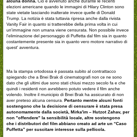
alcuna donna.
Ciò è avvenuto anche durante le recenti
elezioni americane quando le immagini di Hilary Clinton sono
state vietate lasciando inalterate invece quelle di Donald
Trump. La notizia è stata tuttavia ripresa anche dalla rivista
Vanity Fair in quanto si tratterebbe della prima volta in cui
un'immagine non umana viene censurata. Non possibile invece
l'eliminazione del personaggio di Puffetta dal film sia in quanto
costantemente presente sia in quanto vero motore narrativo di
quest' avventura.
Ma la stampa ortodossa è passata subito al contrattacco
spiegando che a Bnei Brak di cinematografi non ce ne sono
dato che gli ultimi due sono stati chiusi mezzo secolo fa e che
quindi i residenti non avrebbero potuto vedere il film anche
volendo. Inoltre il municipio di Bnei Brak ha assicurato di non
aver preteso alcuna censura.
Pertanto mentre alcuni fonti
sostengono che la decisione di censurare è stata presa
autonomamente dalla società, Mirka'im – Hutzot Zahav, per
non "offendere" la sensibilità locale, altre sostengono
che i distributori del film abbiano creato ad arte un “Caso
Puffetta” per suscitare interesse sulla pellicola.