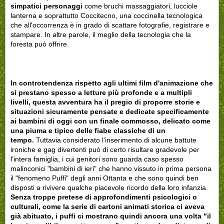
simpatici personaggi
come bruchi massaggiatori, lucciole
lanterna e soprattutto Coccitecno, una coccinella tecnologica
che all'occorrenza è in grado di scattare fotografie, registrare e
stampare. In altre parole, il meglio della tecnologia che la
foresta può offrire.
In controtendenza rispetto agli ultimi film d'animazione che
si prestano spesso a letture più profonde e a multipli
livelli, questa avventura ha il pregio di proporre storie e
situazioni sicuramente pensate e dedicate specificamente
ai bambini di oggi con un finale commosso, delicato come
una piuma e tipico delle fiabe classiche di un
tempo.
Tuttavia considerato l'inserimento di alcune battute
ironiche e gag divertenti può di certo risultare gradevole per
l'intera famiglia, i cui genitori sono guarda caso spesso
malinconici "bambini di ieri" che hanno vissuto in prima persona
il "fenomeno Puffi" degli anni Ottanta e che sono quindi ben
disposti a rivivere qualche piacevole ricordo della loro infanzia.
Senza troppe pretese di approfondimenti psicologici o
culturali, come la serie di cartoni animati storica ci aveva
già abituato, i puffi ci mostrano quindi ancora una volta "il