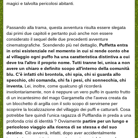
magici e talvolta pericolosi abitanti.
Passando alla trama, questa avventura risulta essere slegata
dai primi due capitoli e pertanto può anche non essere
considerato il sequel delle due precedenti avventure
cinematografiche. Scendendo più nel dettaglio,
Puffetta entra
in crisi esistenziale nel momento in cui si rende conto che
al villaggio ogni puffo ha una caratteristica distintiva a cui
deve tra l'altro il proprio nome. Tutti tranne lei, unica a non
avere un chiaro e definito scopo all'interno della comunità
blu. C’è infatti chi brontola, chi spia, chi si guarda allo
specchio, chi comanda, chi fa i pesi, chi sonnecchia, chi
inventa.
Lei, inoltre, come qualcuno gli ricorderà
involontariamente, non è neppure un vero puffo in quanto frutto
di un incantesimo del mago Gargamella che l'aveva creata da
un blocchetto di argilla con il solo scopo di servirsene per
scoprire la localizzazione del villaggio dei puffi e catturarli. Cosa
potrebbe fare quindi l'unica ragazza di Pufflandia in preda a una
profonda crisi di identità ? Ovviamente
partire per un lungo e
pericoloso viaggio alla ricerca di se stessa e del suo
destino
. Ciò avverrà, infatti, dopo aver accidentalmente