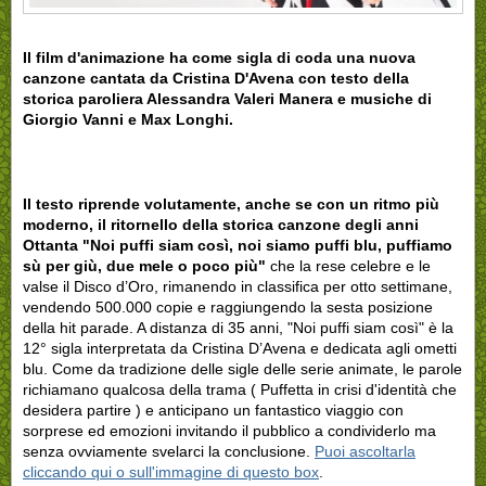
Il film d'animazione ha come sigla di coda una nuova
canzone cantata da Cristina D'Avena con testo della
storica paroliera Alessandra Valeri Manera e musiche di
Giorgio Vanni e Max Longhi.
Il testo riprende volutamente, anche se con un ritmo più
moderno, il ritornello della storica canzone degli anni
Ottanta "Noi puffi siam così, noi siamo puffi blu, puffiamo
sù per giù, due mele o poco più"
che la rese celebre e le
valse il Disco d’Oro, rimanendo in classifica per otto settimane,
vendendo 500.000 copie e raggiungendo la sesta posizione
della hit parade. A distanza di 35 anni, "Noi puffi siam così" è la
12° sigla interpretata da Cristina D’Avena e dedicata agli ometti
blu. Come da tradizione delle sigle delle serie animate, le parole
richiamano qualcosa della trama ( Puffetta in crisi d'identità che
desidera partire ) e anticipano un fantastico viaggio con
sorprese ed emozioni invitando il pubblico a condividerlo ma
senza ovviamente svelarci la conclusione.
Puoi ascoltarla
cliccando qui o sull'immagine di questo box
.