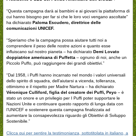
“Questa campagna darà ai bambini e ai giovani la piattaforma di
cui hanno bisogno per far si che le loro voci vengano ascoltate"
ha dichiarato
Paloma Escudero, direttrice delle
comunicazioni UNICEF.
“Speriamo che la campagna possa aiutare tutti noi a
comprendere il peso delle nostre azioni e quanto esse
influiscano sul nostro pianeta – ha dichiarato
Demi Lovato
doppiatrice americana di Puffetta
– ognuno di noi, anche un
Piccolo Puffo, può raggiungere dei grandi obiettivi.”
“Dal 1958, i Puffi hanno incarnato nel mondo i valori universali
dello spirito di squadra, dell’aiutarsi a vicenda, tolleranza,
ottimismo e il rispetto per Madre Nartura – ha dichiarato
Véronique Culliford, figlia del creatore dei Puffi, Peyo
– è
stato un onore e un privilegio per I Puffi poter supportare le
Nazioni Unite e continuare questo rapporto di lunga data con
l’UNICEF e sostenere questa campagna finalizzata ad
aumentare la consapevolezza riguardo gli Obiettivi di Sviluppo
Sostenibile.”
Clicca qui per sentire la testimonianza, sottotitolata in italiano, a