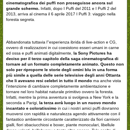
cinematografica dei puffi non proseguisse ancora sul
grande schermo.
Infatti, dopo I Puffi del 2011 e I Puffi 2 del
2013, arriva al cinema il 6 aprile 2017 I Puffi 3: viaggio nella
foresta segreta.
Abbandonata tuttavia l''esperienza ibrida di live-action e CG,
ovvero di realizzazioni in cui coesistono esseri umani in carne
ed ossa e puffi animati digitalmente,
la Sony Pictures ha
deciso per il terzo capitolo della saga cinematografica di
tornare ad un formato completamente animato. Questo non
solo per riproporre le storie degli omini blu in una forma
più simile a quella delle serie televisive degli anni Ottanta
che li avevano resi celebri in tutto il mondo
ma anche vista
l'intenzione di cambiare completamente ambientazione e
tornare nel loro habitat naturale primitivo ovvero la foresta.
Infatti, mentre la prima avventura si svolgeva a New York e la
seconda a Parigi,
la terza avrà luogo in un nuovo mondo
incantato e coloratissimo
in cui i nostri amici puffi dovranno
muoversi con rapidità e naturalezza agendo attivamente con il
fantastico ambiente circostante caratterizzato da fiori carnivori
gialli, fiori sbaciucchiosi e boxer, piante monoculari, libellule