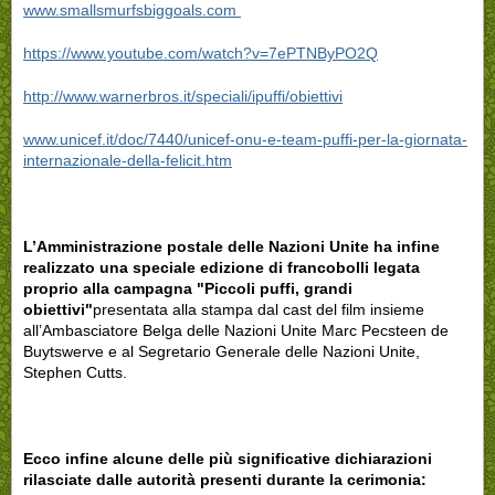
www.smallsmurfsbiggoals.com
https://www.youtube.com/watch?v=7ePTNByPO2Q
http://www.warnerbros.it/speciali/ipuffi/obiettivi
www.unicef.it/doc/7440/unicef-onu-e-team-puffi-per-la-giornata-
internazionale-della-felicit.htm
L’Amministrazione postale delle Nazioni Unite ha infine
realizzato una speciale edizione di francobolli legata
proprio alla campagna "Piccoli puffi, grandi
obiettivi"
presentata alla stampa dal cast del film insieme
all’Ambasciatore Belga delle Nazioni Unite Marc Pecsteen de
Buytswerve e al Segretario Generale delle Nazioni Unite,
Stephen Cutts.
Ecco infine alcune delle più significative dichiarazioni
rilasciate dalle autorità presenti durante la cerimonia: