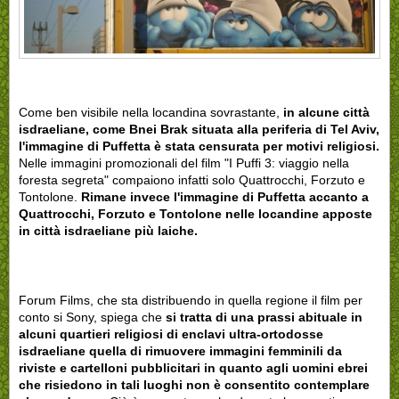
Come ben visibile nella locandina sovrastante,
in alcune città
isdraeliane, come Bnei Brak situata alla periferia di Tel Aviv,
l'immagine di Puffetta è stata censurata per motivi religiosi.
Nelle immagini promozionali del film "I Puffi 3: viaggio nella
foresta segreta" compaiono infatti solo Quattrocchi, Forzuto e
Tontolone.
Rimane invece l'immagine di Puffetta accanto a
Quattrocchi, Forzuto e Tontolone nelle locandine apposte
in città isdraeliane più laiche.
Forum Films, che sta distribuendo in quella regione il film per
conto si Sony, spiega che
si tratta di una prassi abituale in
alcuni quartieri religiosi di enclavi ultra-ortodosse
isdraeliane quella di rimuovere immagini femminili da
riviste e cartelloni pubblicitari in quanto agli uomini ebrei
che risiedono in tali luoghi non è consentito contemplare