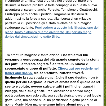
incontrato una misteriosa creatura nei pressi del muro che
delimita la foresta proibita. A farle compagnia in questa nuova
avventura ci saranno anche Forzuto, Tontolone e Quattrocchi.
Purtroppo però anche il perfido Gargamella deciderà di
addentrasi nella foresta segreta alla ricerca di un villaggio
perduto la cui posizione gli è stata rivelata dal suo magico
calderone parlante.
Puoi vedere a questo link l'illustrazione del
piano, tanto diabolico quanto divertente, del perfido mago,
deriso dal simpaticissimo gatto Birba.
Tra creature magiche e tanta azione,
i nostri amici blu
verranno a conoscenza del più grande segreto della storia
dei puffi: la foresta segreta è abitata da un nuovo e
sconosciuto gruppo di puffette.
Clicca qui per vederle nel
trailer americano.
Ma soprattutto Puffetta troverà
finalmente la sua strada e capirà che il suo destino non è
quello per cui Gargamella l'aveva creata bensì quello da lei
scelto e voluto, ovvero salvare tutti i puffi, di entrambi i
villaggi, dalle sue grinfie
. Per l'occasione il perfido mago
potrà contare non solo sulla sua spalla storica, ovvero sul fedele
gatto Birba, ma anche su di un pasticcione e goffo pennuto di
nome Monty.
Non mancheranno infine alcuni nuovi e