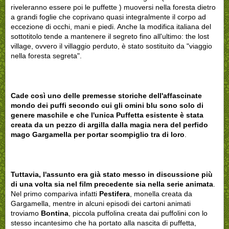
riveleranno essere poi le puffette ) muoversi nella foresta dietro
a grandi foglie che coprivano quasi integralmente il corpo ad
eccezione di occhi, mani e piedi. Anche la modifica italiana del
sottotitolo tende a mantenere il segreto fino all'ultimo: the lost
village, ovvero il villaggio perduto, è stato sostituito da "viaggio
nella foresta segreta".
Cade così uno delle premesse storiche dell'affascinate
mondo dei puffi secondo cui gli omini blu sono solo di
genere maschile e che l'unica Puffetta esistente è stata
creata da un pezzo di argilla dalla magia nera del perfido
mago Gargamella per portar scompiglio tra di loro
.
Tuttavia, l'assunto era già stato messo in discussione più
di una volta sia nel film precedente sia nella serie animata
.
Nel primo compariva infatti
Pestifera
, monella creata da
Gargamella, mentre in alcuni episodi dei cartoni animati
troviamo
Bontina
, piccola puffolina creata dai puffolini con lo
stesso incantesimo che ha portato alla nascita di puffetta,