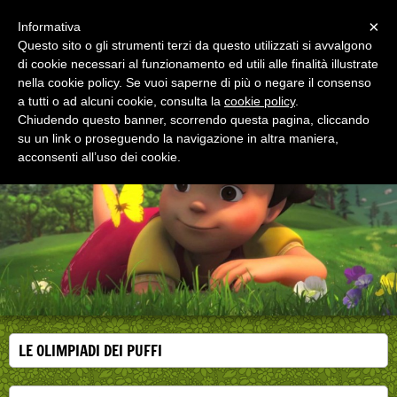
Menu
×
Informativa
Questo sito o gli strumenti terzi da questo utilizzati si avvalgono
di cookie necessari al funzionamento ed utili alle finalità illustrate
EDUCAZIONE ALLA SALUTE
nella cookie policy. Se vuoi saperne di più o negare il consenso
Corsi, convegni e didattica di formazione e
aggiornamento per operatori della salute
a tutti o ad alcuni cookie, consulta la
cookie policy
.
Chiudendo questo banner, scorrendo questa pagina, cliccando
su un link o proseguendo la navigazione in altra maniera,
acconsenti all’uso dei cookie.
LE OLIMPIADI DEI PUFFI