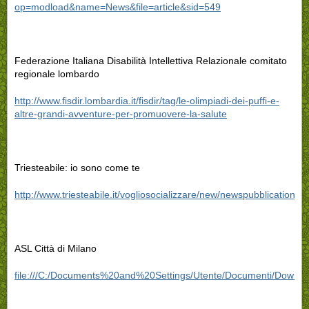
op=modload&name=News&file=article&sid=549
Federazione Italiana Disabilità Intellettiva Relazionale comitato
regionale lombardo
http://www.fisdir.lombardia.it/fisdir/tag/le-olimpiadi-dei-puffi-e-
altre-grandi-avventure-per-promuovere-la-salute
Triesteabile: io sono come te
http://www.triesteabile.it/vogliosocializzare/new/newspubblicati
ASL Città di Milano
file:///C:/Documents%20and%20Settings/Utente/Documenti/Downlo