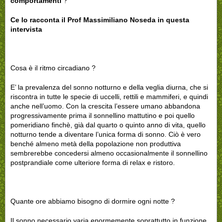
comportamenti
?
Ce lo racconta il Prof Massimiliano Noseda in questa
intervista
Cosa è il ritmo circadiano ?
E’ la prevalenza del sonno notturno e della veglia diurna, che si
riscontra in tutte le specie di uccelli, rettili e mammiferi, e quindi
anche nell’uomo. Con la crescita l’essere umano abbandona
progressivamente prima il sonnellino mattutino e poi quello
pomeridiano finchè, già dal quarto o quinto anno di vita, quello
notturno tende a diventare l’unica forma di sonno. Ciò è vero
benché almeno metà della popolazione non produttiva
sembrerebbe concedersi almeno occasionalmente il sonnellino
postprandiale come ulteriore forma di relax e ristoro.
Quante ore abbiamo bisogno di dormire ogni notte ?
Il sonno necessario varia enormemente soprattutto in funzione