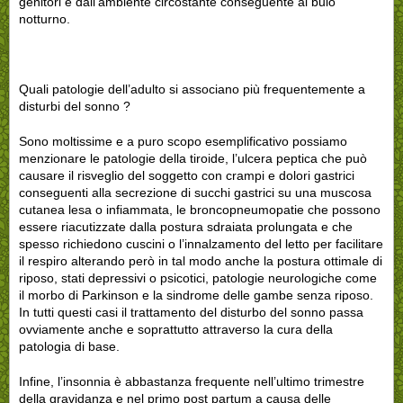
genitori e dall’ambiente circostante conseguente al buio
notturno.
Quali patologie dell’adulto si associano più frequentemente a
disturbi del sonno ?
Sono moltissime e a puro scopo esemplificativo possiamo
menzionare le patologie della tiroide, l’ulcera peptica che può
causare il risveglio del soggetto con crampi e dolori gastrici
conseguenti alla secrezione di succhi gastrici su una muscosa
cutanea lesa o infiammata, le broncopneumopatie che possono
essere riacutizzate dalla postura sdraiata prolungata e che
spesso richiedono cuscini o l’innalzamento del letto per facilitare
il respiro alterando però in tal modo anche la postura ottimale di
riposo, stati depressivi o psicotici, patologie neurologiche come
il morbo di Parkinson e la sindrome delle gambe senza riposo.
In tutti questi casi il trattamento del disturbo del sonno passa
ovviamente anche e soprattutto attraverso la cura della
patologia di base.
Infine, l’insonnia è abbastanza frequente nell’ultimo trimestre
della gravidanza e nel primo post partum a causa delle