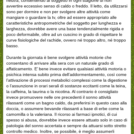
neutra, consentendo al soggetto in ogni stagione di non
avvertire eccessivo senso di caldo o freddo. Il letto, da utilizzarsi
sono per dormire e non per svolgere altre attività come
mangiare o guardare la tv, oltre ad essere appropriato alle
caratteristiche antropometriche del soggetto per lunghezza e
larghezza, dovrebbe avere una base tendenzialmente rigida e
poco deformabile, oltre ad un cuscino in grado di rispettare le
curve fisiologiche del rachide, ovvero né troppo altro, né troppo
basso.
Durante la giornata è bene svolgere attività motorie che
consentano di arrivare alla sera con un naturale grado di
affaticamento. E’ bene invece evitare qualsiasi attività motoria o
psichica intensa subito prima dell’addormentamento, così come
l’attivazione di processi metabolici complessi come la digestione
o l’assunzione in orari serali di sostanze eccitanti come la teina,
la caffeina, la taurina o la nicotina. Al contrario è consigliato
invece promuovere nelle ore precedenti il sonno attività
rilassanti come un bagno caldo, da preferirsi in questo caso alla
doccia, o assumere bevande rilassanti a base di erbe come la
camomilla o la valeriana. Il ricorso ai farmaci ipnotici, di cui
spesso si abusa, dovrebbe invece essere attuato solo in caso di
patologia del sonno accertata e sempre da attuarsi sotto stretto
controllo medico. Inoltre, se possibile, è meglio assumerli