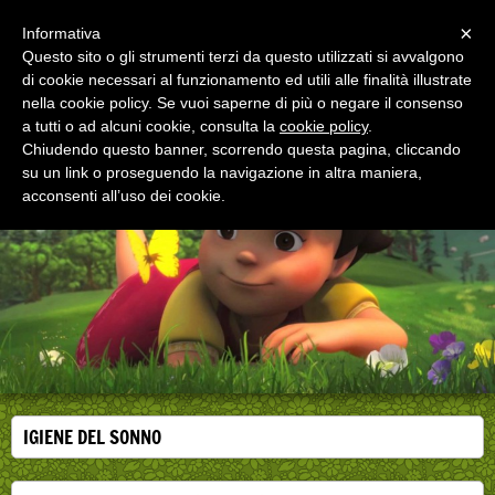
Menu
×
Informativa
Questo sito o gli strumenti terzi da questo utilizzati si avvalgono
di cookie necessari al funzionamento ed utili alle finalità illustrate
EDUCAZIONE ALLA SALUTE
nella cookie policy. Se vuoi saperne di più o negare il consenso
Corsi, convegni e didattica di formazione e
aggiornamento per operatori della salute
a tutti o ad alcuni cookie, consulta la
cookie policy
.
Chiudendo questo banner, scorrendo questa pagina, cliccando
su un link o proseguendo la navigazione in altra maniera,
acconsenti all’uso dei cookie.
IGIENE DEL SONNO