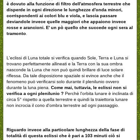
è dovuto alla funzione di filtro dell'atmosfera terrestre che
disperde in ogni direzione le lunghezze d'onda minori,
corrispondenti ai colori blu e viola, e lascia passare
deviandole invece quelle maggiori che appaiono invece
rosse e arancioni. E' un pò quello che succede ogni sera al
tramonto
.
L'eclissi di Luna totale si verifica quando Sole, Terra e Luna si
trovano perfettamente allineati e la Terra con la sua ombra
nasconde la Luna che non può quindi brillare di luce solare
riflessa. Da tale disposizione spaziale si evince anche che il
fenomeno può verificarsi solo durante il plenilunio ovvero
durante la luna piena.
Come mai, tuttavia, le eclissi non si
verifica a ogni plenilunio ?
Perchè l'orbita lunare è inclinata di
circa 5° rispetto a quella terrestre e quindi la traiettoria lunare
non incrocia il cono d'ombra terrestre ad ogni passaggio.
Riguardo invece alla particolare lunghezza della fase di
totalità di questa eclissi che è pari a 103 minuti ciò si