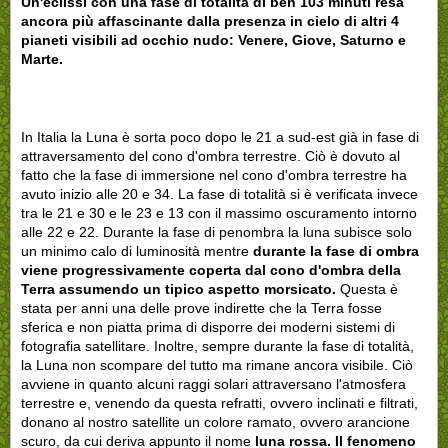
Un'eclissi con una fase di totalità di ben 103 minuti resa
ancora più affascinante dalla presenza in cielo di altri 4
pianeti visibili ad occhio nudo: Venere, Giove, Saturno e
Marte.
In Italia la Luna è sorta poco dopo le 21 a sud-est già in fase di
attraversamento del cono d'ombra terrestre. Ciò è dovuto al
fatto che la fase di immersione nel cono d'ombra terrestre ha
avuto inizio alle 20 e 34. La fase di totalità si è verificata invece
tra le 21 e 30 e le 23 e 13 con il massimo oscuramento intorno
alle 22 e 22. Durante la fase di penombra la luna subisce solo
un minimo calo di luminosità mentre
durante la fase di ombra
viene progressivamente coperta dal cono d'ombra della
Terra assumendo un tipico aspetto morsicato.
Questa è
stata per anni una delle prove indirette che la Terra fosse
sferica e non piatta prima di disporre dei moderni sistemi di
fotografia satellitare. Inoltre, sempre durante la fase di totalità,
la Luna non scompare del tutto ma rimane ancora visibile. Ciò
avviene in quanto alcuni raggi solari attraversano l'atmosfera
terrestre e, venendo da questa refratti, ovvero inclinati e filtrati,
donano al nostro satellite un colore ramato, ovvero arancione
scuro, da cui deriva appunto il nome
luna rossa. Il fenomeno