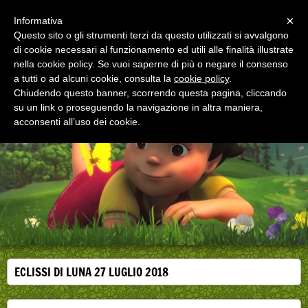
Menu
×
Informativa
Questo sito o gli strumenti terzi da questo utilizzati si avvalgono
di cookie necessari al funzionamento ed utili alle finalità illustrate
EDUCAZIONE ALLA SALUTE
nella cookie policy. Se vuoi saperne di più o negare il consenso
Corsi, convegni e didattica di formazione e
aggiornamento per operatori della salute
a tutti o ad alcuni cookie, consulta la
cookie policy
.
Chiudendo questo banner, scorrendo questa pagina, cliccando
su un link o proseguendo la navigazione in altra maniera,
acconsenti all’uso dei cookie.
ECLISSI DI LUNA 27 LUGLIO 2018