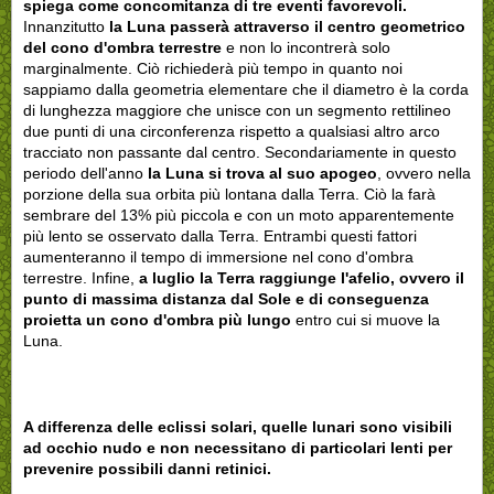
spiega come concomitanza di tre eventi favorevoli.
Innanzitutto
la Luna passerà attraverso il centro geometrico
del cono d'ombra terrestre
e non lo incontrerà solo
marginalmente. Ciò richiederà più tempo in quanto noi
sappiamo dalla geometria elementare che il diametro è la corda
di lunghezza maggiore che unisce con un segmento rettilineo
due punti di una circonferenza rispetto a qualsiasi altro arco
tracciato non passante dal centro. Secondariamente in questo
periodo dell'anno
la Luna si trova al suo apogeo
, ovvero nella
porzione della sua orbita più lontana dalla Terra. Ciò la farà
sembrare del 13% più piccola e con un moto apparentemente
più lento se osservato dalla Terra. Entrambi questi fattori
aumenteranno il tempo di immersione nel cono d'ombra
terrestre. Infine,
a luglio la Terra
raggiunge l'afelio, ovvero il
punto di massima distanza dal Sole
e di conseguenza
proietta un cono d'ombra più lungo
entro cui si muove la
Luna.
A differenza delle eclissi solari, quelle lunari sono visibili
ad occhio nudo e non necessitano di particolari lenti per
prevenire possibili danni retinici.