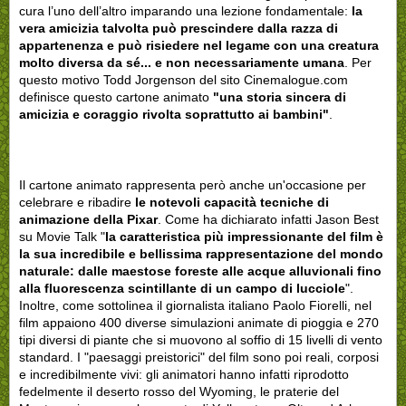
cura l’uno dell’altro imparando una lezione fondamentale:
la
vera amicizia talvolta può prescindere dalla razza di
appartenenza e può risiedere nel legame con una creatura
molto diversa da sé... e non necessariamente umana
. Per
questo motivo Todd Jorgenson del sito Cinemalogue.com
definisce questo cartone animato
"u
na storia sincera di
amicizia e coraggio rivolta soprattutto ai bambini"
.
Il cartone animato rappresenta però anche un'occasione per
celebrare e ribadire
le notevoli capacità tecniche di
animazione della Pixar
. Come ha dichiarato infatti Jason Best
su Movie Talk "
la caratteristica più impressionante del film è
la sua incredibile e bellissima rappresentazione del mondo
naturale: dalle maestose foreste alle acque alluvionali fino
alla fluorescenza scintillante di un campo di lucciole
".
Inoltre, come sottolinea il giornalista italiano Paolo Fiorelli, nel
film appaiono 400 diverse simulazioni animate di pioggia e 270
tipi diversi di piante che si muovono al soffio di 15 livelli di vento
standard. I "paesaggi preistorici" del film sono poi reali, corposi
e incredibilmente vivi: gli animatori hanno infatti riprodotto
fedelmente il deserto rosso del Wyoming, le praterie del