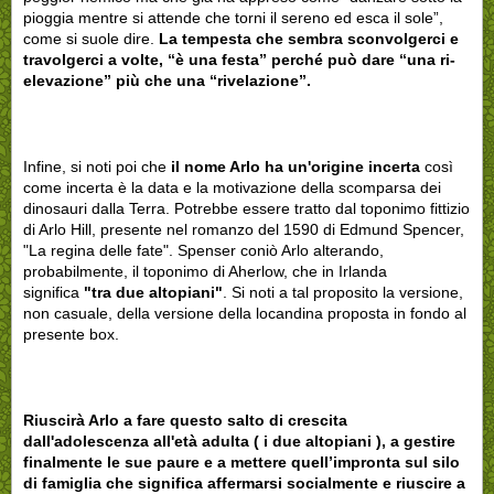
pioggia mentre si attende che torni il sereno ed esca il sole”,
come si suole dire.
La tempesta che sembra sconvolgerci e
travolgerci a volte, “è una festa” perché può dare “una ri-
elevazione” più che una “rivelazione”.
Infine, si noti poi che
il nome Arlo ha un'origine incerta
così
come incerta è la data e la motivazione della scomparsa dei
dinosauri dalla Terra. Potrebbe essere tratto dal toponimo fittizio
di Arlo Hill, presente nel romanzo del 1590 di Edmund Spencer,
"La regina delle fate". Spenser coniò Arlo alterando,
probabilmente, il toponimo di Aherlow, che in Irlanda
significa
"tra due altopiani"
. Si noti a tal proposito la versione,
non casuale, della versione della locandina proposta in fondo al
presente box.
Riuscirà Arlo a fare questo salto di crescita
dall'adolescenza all'età adulta ( i due altopiani ), a gestire
finalmente le sue paure e a mettere quell’impronta sul silo
di famiglia che significa affermarsi socialmente e riuscire a