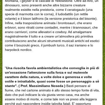
Montana, i geyser e le cascate di Yellowstone. Oltre ad Arlo, un
dinosauro, sono presenti anche altre bizzarre creature
realmente esistite nella preistoria, come il ceratogaulo (una
specie di marmotta con le corna), il ludodattilo (un rettile
volante) e il bison latifrons (la versione preistorica del bisonte).
Infine, nella trasposizione animata i brontosauri, che erano
erbivori, sono ritratti come contadini, mentre i tirannosauri, che
erano carnivori, come allevatori e cowboy. Ad amalgamare
magistralmente il tutto e a creare un'atmosfera più primitiva
contribuiscono anche alcuni strumenti musicali antichi ed esotici
come il bouzouki greco, il jumbush turco, il saz iraniano e lo
harpoleck nordico.
"
Una riuscita favola ambientalistica che convoglia in più di
un'occasione l'attenzione sulla forza e sul mutevole
carattere della natura, a volte dolce e generosa e volte
ostile e intrattabile, quasi come fosse un personaggio a sè
stante".
( Prof. Massimiliano Noseda )
Basti pensare al
fiume, che nel cartone animato è allo stesso tempo fonte di vita,
dato che può indicare la via giusta verso casa, ma anche
essere motivo di morte, e come tale non va preso alla leggera
perchè può nascondere insidie talvolta fatali. E' opportuno