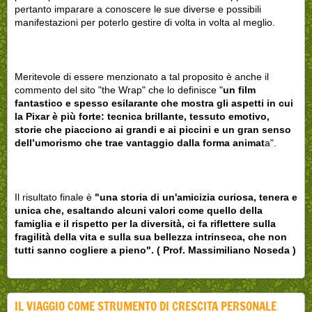
pertanto imparare a conoscere le sue diverse e possibili
manifestazioni per poterlo gestire di volta in volta al meglio.
Meritevole di essere menzionato a tal proposito è anche il
commento del sito "the Wrap" che lo definisce "
u
n film
fantastico e spesso esilarante che mostra gli aspetti in cui
la Pixar è più forte: tecnica brillante, tessuto emotivo,
storie che piacciono ai grandi e ai piccini e un gran senso
dell’umorismo che trae vantaggio dalla forma animat
a".
Il risultato finale è
"una storia di un'amicizia curiosa, tenera e
unica che, esaltando alcuni valori come quello della
famiglia e il rispetto per la diversità, ci fa riflettere sulla
fragilità della vita e sulla sua bellezza intrinseca, che non
tutti sanno cogliere a pieno". ( Prof. Massimiliano Noseda )
IL VIAGGIO COME STRUMENTO DI CRESCITA PERSONALE