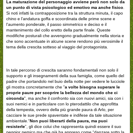
La maturazione del personaggio avviene però non solo da
un punto di vista psicologico ed emotivo ma anche fisico
.
Si noti infatti la contrapposizione tra la struttura minuta, il capo
chino e l'andatura goffa e scoordinata delle prime scene e
l'aumento ponderale, il passo simmetrico e deciso e il
mantenimento del collo eretto della parte finale. Queste
modifiche posturali che avvengono gradualmente nella storia e
che sono accentuate in alcune scene rendono più verosimile il
tema della crescita sotteso al viaggio del protagonista.
In tale percorso di crescita saranno fondamentali non solo il
supporto e gli insegnamenti della sua famiglia, come quello del
padre che portandolo nel buio della notte per vedere le lucciole
gli mostra concretamente che "
a volte bisogna superare le
proprie paure per scoprire la bellezza del mondo che ci
circonda
", ma anche il confronto sia con nuovi amici, sia con i
suoi nemici e in particolare con lo pterodattilo che approfitta
della tempesta, ovvero della più grande paura di Arlo, per
cacciare le sue prede spaventate e indifese da tale situazione
ambientale.“
Non puoi liberarti della paura, ma puoi
resisterle
”, gli dice colui che rappresenta quindi essere il suo
peggior nemico ma che già ha appreso come “danzare sotto la