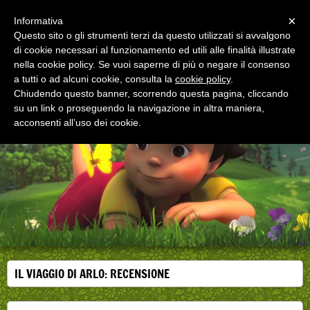
Menu
×
Informativa
Questo sito o gli strumenti terzi da questo utilizzati si avvalgono
di cookie necessari al funzionamento ed utili alle finalità illustrate
EDUCAZIONE ALLA SALUTE
nella cookie policy. Se vuoi saperne di più o negare il consenso
Corsi, convegni e didattica di formazione e
aggiornamento per operatori della salute
a tutti o ad alcuni cookie, consulta la
cookie policy
.
Chiudendo questo banner, scorrendo questa pagina, cliccando
su un link o proseguendo la navigazione in altra maniera,
acconsenti all’uso dei cookie.
IL VIAGGIO DI ARLO: RECENSIONE