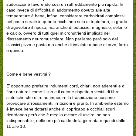
sudorazione favorendo così un raffreddamento più rapido. In
caso invece di difficoltà di addormento dovuto alle alte
temperature è bene, infine, considerare carboidrati complessi
nel pasto serale in quanto ricchi non solo di triptofano, in grado
di agevolare il riposo, ma anche di potassio, magnesio, selenio
e calcio, ovvero di tutti quei micronutrienti implicati nel
rilassamento neuromuscolare. Non parliamo però solo dei
classici pizza e pasta ma anche di insalate a base di orzo, farro
o quinoa.
Come è bene vestirsi ?
E’ opportuno preferire indumenti corti, chiari, non aderenti e di
fibre naturali come il lino e il cotone rispetto a vestiti di fibre
sintetiche che oltre ad impedire la traspirazione possono
provocare arrossamenti, irritazioni e pruriti. In ambiente esterno
è invece bene dotarsi anche di copricapo e occhiali scuri
ricordando però che è meglio evitare di uscire, se non
indispensabile, nelle ore più calde della giornata e quindi dalle
11 alle 18.