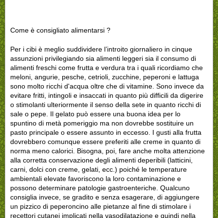
Come è consigliato alimentarsi ?
Per i cibi è meglio suddividere l’introito giornaliero in cinque
assunzioni privilegiando sia alimenti leggeri sia il consumo di
alimenti freschi come frutta e verdura tra i quali ricordiamo che
meloni, angurie, pesche, cetrioli, zucchine, peperoni e lattuga
sono molto ricchi d'acqua oltre che di vitamine. Sono invece da
evitare fritti, intingoli e insaccati in quanto più difficili da digerire
o stimolanti ulteriormente il senso della sete in quanto ricchi di
sale o pepe. Il gelato può essere una buona idea per lo
spuntino di metà pomeriggio ma non dovrebbe sostituire un
pasto principale o essere assunto in eccesso. I gusti alla frutta
dovrebbero comunque essere preferiti alle creme in quanto di
norma meno calorici. Bisogna, poi, fare anche molta attenzione
alla corretta conservazione degli alimenti deperibili (latticini,
carni, dolci con creme, gelati, ecc.) poiché le temperature
ambientali elevate favoriscono la loro contaminazione e
possono determinare patologie gastroenteriche. Qualcuno
consiglia invece, se gradito e senza esagerare, di aggiungere
un pizzico di peperoncino alle pietanze al fine di stimolare i
recettori cutanei implicati nella vasodilatazione e quindi nella