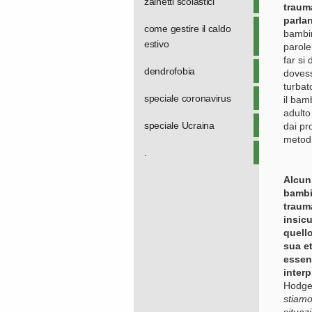
zainetti scolastici
trauma
parlar
come gestire il caldo
bambin
estivo
parole
far si
dendrofobia
dovess
turbat
speciale coronavirus
il bam
adulto
speciale Ucraina
dai pr
metodi
.
Alcun
bambi
trauma
insicu
quello
sua et
essen
interp
Hodget
stiamo