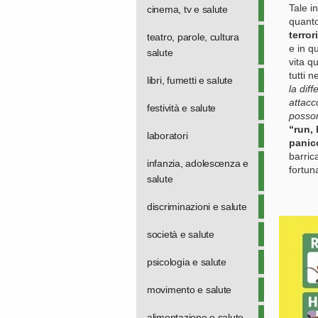
Tale i
cinema, tv e salute
quant
terrori
teatro, parole, cultura
e in q
salute
vita q
tutti 
libri, fumetti e salute
la dif
attacc
festività e salute
posson
“run, 
laboratori
panic
barric
infanzia, adolescenza e
fortun
salute
discriminazioni e salute
società e salute
psicologia e salute
movimento e salute
alimentazione e salute