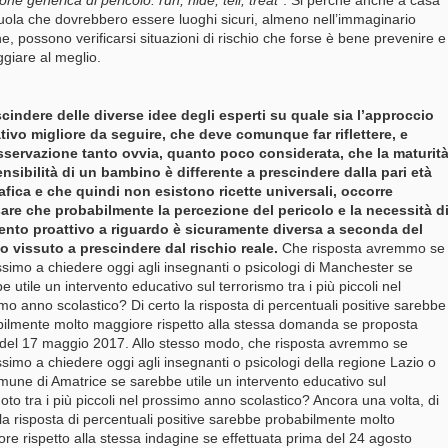
one generica di pericolo: run, hide, tell, treat
”. Si perché anche a casa
uola che dovrebbero essere luoghi sicuri, almeno nell’immaginario
, possono verificarsi situazioni di rischio che forse è bene prevenire e
ggiare al meglio.
cindere delle diverse idee degli esperti su quale sia l’approccio
ivo migliore da seguire, che deve comunque far riflettere, e
osservazione tanto ovvia, quanto poco considerata, che la maturit
ensibilità di un bambino è differente a prescindere dalla pari età
fica e che quindi non esistono ricette universali, occorre
are che probabilmente la percezione del pericolo e la necessità d
vento proattivo a riguardo è sicuramente diversa a seconda del
o vissuto a prescindere dal rischio reale.
Che risposta avremmo se
simo a chiedere oggi agli insegnanti o psicologi di Manchester se
e utile un intervento educativo sul terrorismo tra i più piccoli nel
mo anno scolastico? Di certo la risposta di percentuali positive sarebbe
ilmente molto maggiore rispetto alla stessa domanda se proposta
del 17 maggio 2017. Allo stesso modo, che risposta avremmo se
simo a chiedere oggi agli insegnanti o psicologi della regione Lazio o
mune di Amatrice se sarebbe utile un intervento educativo sul
oto tra i più piccoli nel prossimo anno scolastico? Ancora una volta, di
 la risposta di percentuali positive sarebbe probabilmente molto
re rispetto alla stessa indagine se effettuata prima del 24 agosto