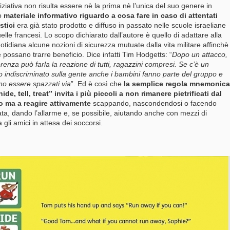
niziativa non risulta essere nè la prima nè l’unica del suo genere in
o
materiale informativo riguardo a cosa fare in caso di attentati
stici
era già stato prodotto e diffuso in passato nelle scuole israeliane
uelle francesi. Lo scopo dichiarato dall’autore è quello di adattare alla
uotidiana alcune nozioni di sicurezza mutuate dalla vita militare affinchè
ne possano trarre beneficio. Dice infatti Tim Hodgetts: “
Dopo un attacco,
ferenza può farla la reazione di tutti, ragazzini compresi. Se c’è un
o indiscriminato sulla gente anche i bambini fanno parte del gruppo e
o essere spazzati via
”. Ed è così che
la semplice regola mnemonica
hide, tell, treat” invita i più piccoli a non rimanere pietrificati dal
o ma a reagire attivamente
scappando, nascondendosi o facendo
ata, dando l’allarme e, se possibile, aiutando anche con mezzi di
a gli amici in attesa dei soccorsi.