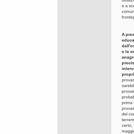
situazi
e a sc
comune
fronte
A pres
educat
dall'
e la s
anagra
precis
inter
propri
provas
sarebb
prossi
probab
prima 
provas
del co
terrem
certo,
maggio