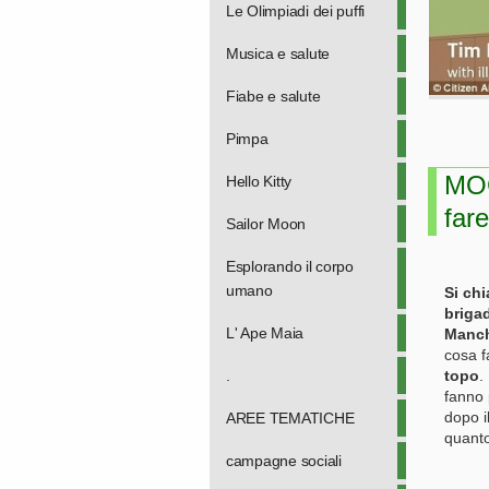
Le Olimpiadi dei puffi
Musica e salute
Fiabe e salute
Pimpa
MOG
Hello Kitty
far
Sailor Moon
Esplorando il corpo
umano
Si ch
brigad
L' Ape Maia
Manch
cosa f
.
topo
.
fanno 
dopo i
AREE TEMATICHE
quant
campagne sociali