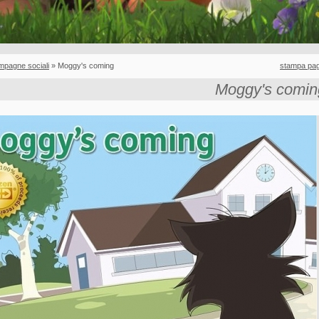
mpagne sociali
» Moggy's coming
stampa pag
Moggy's comin