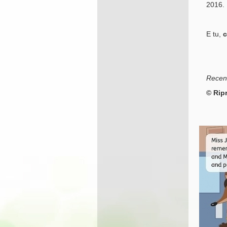
2016.
E tu,
c
Recens
© Rip