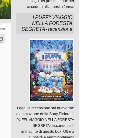
sul logo del presente box per
accedere all'apposito format
I PUFFI: VIAGGIO
NELLA FORESTA
ina
SEGRETA- recensione
g
Leggi la recensione sul nuovo film
d’animazione della Sony Pictures I
PUFFI: VIAGGIO NELLA FORESTA
SEGRETA cliccando sull’
immagine di questo box. Oltre a
curiosità e approfondimenti