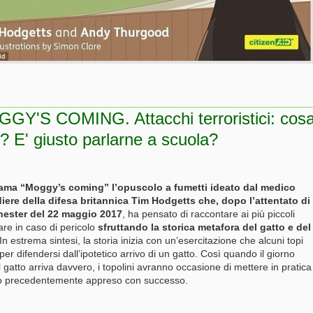
GY'S COMING. Attacchi terroristici: cos
e? E' giusto parlarne a scuola?
iama “Moggy’s coming” l’opuscolo a fumetti ideato dal medico
iere della difesa britannica Tim Hodgetts che, dopo l’attentato di
ester del 22 maggio 2017
, ha
pensato di raccontare ai più piccoli
are in caso di pericolo
sfruttando la storica metafora del gatto e del
 In estrema sintesi, la storia inizia con un’esercitazione che alcuni topi
per difendersi dall’ipotetico arrivo di un gatto. Così quando il giorno
l gatto arriva davvero, i topolini avranno occasione di mettere in pratica
o precedentemente appreso con successo.