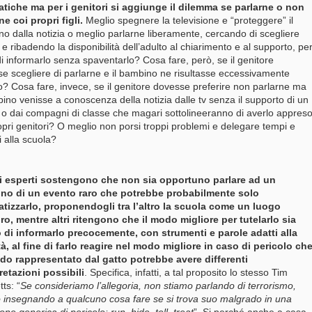
tiche ma per i genitori si aggiunge il dilemma se parlarne o non
ne coi propri figli.
Meglio spegnere la televisione e “proteggere” il
o dalla notizia o meglio parlarne liberamente, cercando di scegliere
 e ribadendo la disponibilità dell’adulto al chiarimento e al supporto, pe
 di informarlo senza spaventarlo? Cosa fare, però, se il genitore
e scegliere di parlarne e il bambino ne risultasse eccessivamente
o? Cosa fare, invece, se il genitore dovesse preferire non parlarne ma
bino venisse a conoscenza della notizia dalle tv senza il supporto di un
 o dai compagni di classe che magari sottolineeranno di averlo appres
opri genitori? O meglio non porsi troppi problemi e delegare tempi e
 alla scuola?
i esperti sostengono che non sia opportuno parlare ad un
no di un evento raro che potrebbe probabilmente solo
tizzarlo, proponendogli tra l’altro la scuola come un luogo
ro, mentre altri ritengono che il modo migliore per tutelarlo sia
 di informarlo precocemente, con strumenti e parole adatti alla
à, al fine di farlo reagire nel modo migliore in caso di pericolo ch
do rappresentato dal gatto potrebbe avere differenti
retazioni possibili
. Specifica, infatti, a tal proposito lo stesso Tim
ts: “
Se consideriamo l’allegoria, non stiamo parlando di terrorismo,
 insegnando a qualcuno cosa fare se si trova suo malgrado in una