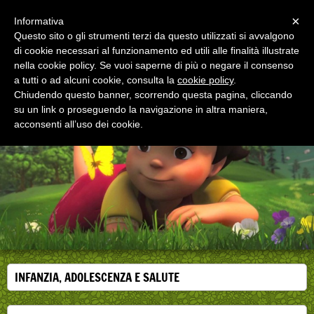
Menu
×
Informativa
Questo sito o gli strumenti terzi da questo utilizzati si avvalgono
di cookie necessari al funzionamento ed utili alle finalità illustrate
EDUCAZIONE ALLA SALUTE
nella cookie policy. Se vuoi saperne di più o negare il consenso
Corsi, convegni e didattica di formazione e
aggiornamento per operatori della salute
a tutti o ad alcuni cookie, consulta la
cookie policy
.
Chiudendo questo banner, scorrendo questa pagina, cliccando
su un link o proseguendo la navigazione in altra maniera,
acconsenti all’uso dei cookie.
INFANZIA, ADOLESCENZA E SALUTE