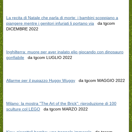
La recita di Natale che parla di morte: i bambini scoppiano a
piangere mentre i genitori infuriati li portano via
da tgcom
DICEMBRE 2022
Inghilterra: muore per aver inalato elio giocando con dinosauro
gonfiabile
da tgcom LUGLIO 2022
Allarme per il pupazzo Huggy Wuggy
da tgcom MAGGIO 2022
Milano: la mostra "The Art of the Brick": riproduzione di 100
sculture col LEGO
da tgcom MARZO 2022