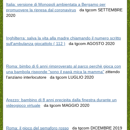
Italia: versione di Monopoli ambientata a Bergamo per
promuovere la ripresa dal coronavirus
da tgcom SETTEMBRE
2020
Inghilterra: salva la vita alla madre chiamando il numero scritto
sull'ambulanza giocattolo ( 112 )
da tgcom AGOSTO 2020
Roma: bimbo di 6 anni rimproverato al parco perchè gioca con
una bambola risponde "sono il papà mica la mamma"
zittendo
l'anziano interlocutore da tgcom LUGLIO 2020
Arezzo: bambino di 8 anni precipita dalla finestra durante un
videogioco virtuale
da tgcom MAGGIO 2020
Roma: il gioco del semaforo rosso
da tgcom DICEMBRE 2019