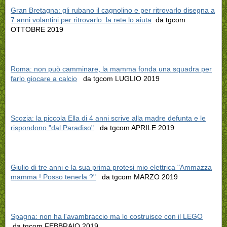
Gran Bretagna: gli rubano il cagnolino e per ritrovarlo disegna a
7 anni volantini per ritrovarlo: la rete lo aiuta
da tgcom
OTTOBRE 2019
Roma: non può camminare, la mamma fonda una squadra per
farlo giocare a calcio
da tgcom LUGLIO 2019
Scozia: la piccola Ella di 4 anni scrive alla madre defunta e le
rispondono "dal Paradiso"
da tgcom APRILE 2019
Giulio di tre anni e la sua prima protesi mio elettrica "Ammazza
mamma ! Posso tenerla ?"
da tgcom MARZO 2019
Spagna: non ha l'avambraccio ma lo costruisce con il LEGO
da tgcom FEBBRAIO 2019